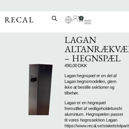
0
Brug for hjælp?
LAGAN
ALTANRÆKVÆ
– HEGNSPÆL
490,00
DKK
Lagan hegnspæl er en del af
Lagan hegnsmodellen, glem
ikke at bestille sektioner og
tilbehør.
Lagan er en hegnspæl
fremstillet af vedligeholdelsesfri
aluminium. Hegnspælen passer
til vores hegnssektion Lagan
https://www.recal.se/staketstolpar/