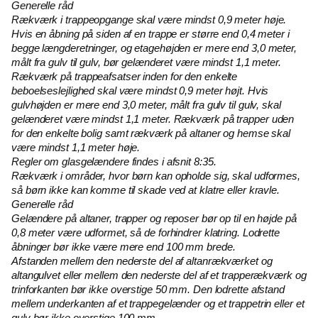
Generelle råd
Rækværk i trappeopgange skal være mindst 0,9 meter høje.
Hvis en åbning på siden af en trappe er større end 0,4 meter i
begge længderetninger, og etagehøjden er mere end 3,0 meter,
målt fra gulv til gulv, bør gelænderet være mindst 1,1 meter.
Rækværk på trappeafsatser inden for den enkelte
beboelseslejlighed skal være mindst 0,9 meter højt. Hvis
gulvhøjden er mere end 3,0 meter, målt fra gulv til gulv, skal
gelænderet være mindst 1,1 meter. Rækværk på trapper uden
for den enkelte bolig samt rækværk på altaner og hemse skal
være mindst 1,1 meter høje.
Regler om glasgelændere findes i afsnit 8:35.
Rækværk i områder, hvor børn kan opholde sig, skal udformes,
så børn ikke kan komme til skade ved at klatre eller kravle.
Generelle råd
Gelændere på altaner, trapper og reposer bør op til en højde på
0,8 meter være udformet, så de forhindrer klatring. Lodrette
åbninger bør ikke være mere end 100 mm brede.
Afstanden mellem den nederste del af altanrækværket og
altangulvet eller mellem den nederste del af et trapperækværk og
trinforkanten bør ikke overstige 50 mm. Den lodrette afstand
mellem underkanten af et trappegelænder og et trappetrin eller et
gulv bør ikke overstige 100 mm.