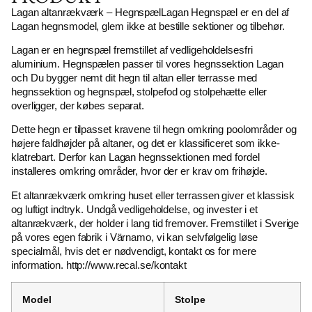
Lagan altanrækværk – HegnspælLagan Hegnspæl er en del af
Lagan hegnsmodel, glem ikke at bestille sektioner og tilbehør.
Lagan er en hegnspæl fremstillet af vedligeholdelsesfri
aluminium. Hegnspælen passer til vores hegnssektion Lagan
och Du bygger nemt dit hegn til altan eller terrasse med
hegnssektion og hegnspæl, stolpefod og stolpehætte eller
overligger, der købes separat.
Dette hegn er tilpasset kravene til hegn omkring poolområder og
højere faldhøjder på altaner, og det er klassificeret som ikke-
klatrebart. Derfor kan Lagan hegnssektionen med fordel
installeres omkring områder, hvor der er krav om frihøjde.
Et altanrækværk omkring huset eller terrassen giver et klassisk
og luftigt indtryk. Undgå vedligeholdelse, og invester i et
altanrækværk, der holder i lang tid fremover. Fremstillet i Sverige
på vores egen fabrik i Värnamo, vi kan selvfølgelig løse
specialmål, hvis det er nødvendigt, kontakt os for mere
information. http://www.recal.se/kontakt
Model
Stolpe