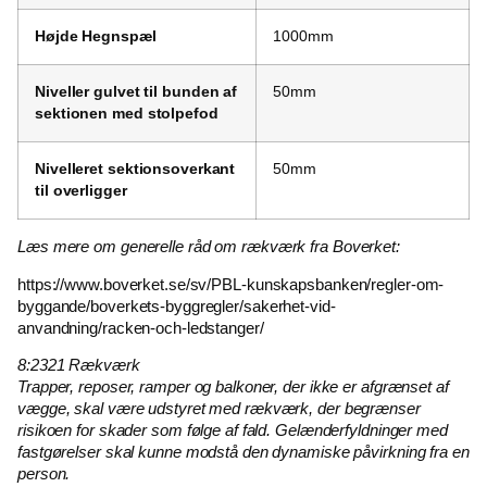
Højde Hegnspæl
1000mm
Niveller gulvet til bunden af
50mm
sektionen med stolpefod
Nivelleret sektionsoverkant
50mm
til overligger
Læs mere om generelle råd om rækværk fra Boverket:
https://www.boverket.se/sv/PBL-kunskapsbanken/regler-om-
byggande/boverkets-byggregler/sakerhet-vid-
anvandning/racken-och-ledstanger/
8:2321 Rækværk
Trapper, reposer, ramper og balkoner, der ikke er afgrænset af
vægge, skal være udstyret med rækværk, der begrænser
risikoen for skader som følge af fald. Gelænderfyldninger med
fastgørelser skal kunne modstå den dynamiske påvirkning fra en
person.