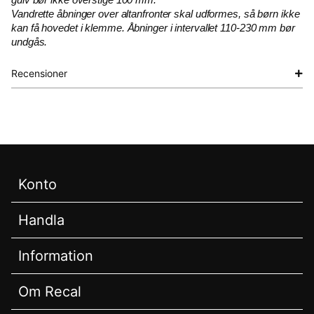
Vandrette åbninger over altanfronter skal udformes, så børn ikke
kan få hovedet i klemme. Åbninger i intervallet 110-230 mm bør
undgås.
Recensioner
Konto
Handla
Information
Om Recal