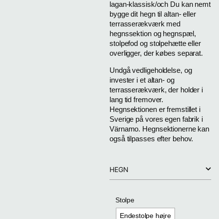
lagan-klassisk/och Du kan nemt
bygge dit hegn til altan- eller
terrasserækværk med
hegnssektion og hegnspæl,
stolpefod og stolpehætte eller
overligger, der købes separat.
Undgå vedligeholdelse, og
invester i et altan- og
terrasserækværk, der holder i
lang tid fremover.
Hegnsektionen er fremstillet i
Sverige på vores egen fabrik i
Värnamo. Hegnsektionerne kan
også tilpasses efter behov.
HEGN
Stolpe
Endestolpe højre