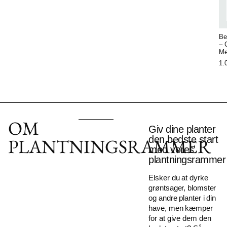
Be
– 
Me
1.
OM
Giv dine planter
den bedste start
PLANTNINGSRAMMER
med vores
plantningsrammer
Elsker du at dyrke
grøntsager, blomster
og andre planter i din
have, men kæmper
for at give dem den