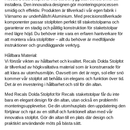
installera. Den innovativa designen gör monteringsprocessen
smidig och effektiv. Produkten är tillverkad i vår egen fabrik i
Värnamo av underhållsfri Aluminium. Med precisionstillverkade
komponenter passar stolpfoten perfekt till staketstolparna och
garanterar en stadig och pålitlig konstruktion för staketstolpar
med lägre höjd. Du behöver inte vara en erfaren hantverkare för
att montera våra stolpfötter – allt du behöver är medföljande
instruktioner och grundläggande verktyg.
Hållbara Material:
Vi förstår vikten av hållbarhet och kvalitet. Recals Dolda Stolpfot
är tillverkad av högkvalitativa material som är konstruerade för
att klara av utomhusmiljön. Oavsett om det är regn, sol eller snö
kommer vår stolpfot att behålla sin elegans och funktion över tid.
Det är en investering i hållbarhet och stil för din altan.
Med Recals Dolda Stolpfot för Recals staketstolpar får du inte
bara en elegant design för din altan, utan också en problemfri
monteringsupplevelse. Ge din utomhusplats den uppdatering den
förtjänar och njut av en stilfull och funktionell altan med vår
innovativa stolpfot. Gör din altan till en plats där design och
praktiskt användande möts på bästa sätt.