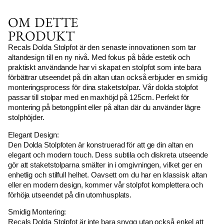
OM DETTE
PRODUKT
Recals Dolda Stolpfot är den senaste innovationen som tar
altandesign till en ny nivå. Med fokus på både estetik och
praktiskt användande har vi skapat en stolpfot som inte bara
förbättrar utseendet på din altan utan också erbjuder en smidig
monteringsprocess för dina staketstolpar. Vår dolda stolpfot
passar till stolpar med en maxhöjd på 125cm. Perfekt för
montering på betongplint eller på altan där du använder lägre
stolphöjder.
Elegant Design:
Den Dolda Stolpfoten är konstruerad för att ge din altan en
elegant och modern touch. Dess subtila och diskreta utseende
gör att staketstolparna smälter in i omgivningen, vilket ger en
enhetlig och stilfull helhet. Oavsett om du har en klassisk altan
eller en modern design, kommer vår stolpfot komplettera och
förhöja utseendet på din utomhusplats.
Smidig Montering:
Recals Dolda Stolpfot är inte bara snygg utan också enkel att