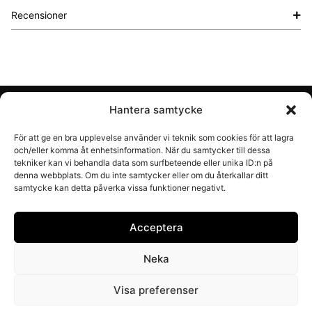
Recensioner
Hantera samtycke
Konto
För att ge en bra upplevelse använder vi teknik som cookies för att lagra
och/eller komma åt enhetsinformation. När du samtycker till dessa
Handla
tekniker kan vi behandla data som surfbeteende eller unika ID:n på
denna webbplats. Om du inte samtycker eller om du återkallar ditt
samtycke kan detta påverka vissa funktioner negativt.
Information
Acceptera
Om Recal
Neka
Visa preferenser
© Recal (Åminne Trädgårdsprodukter AB)