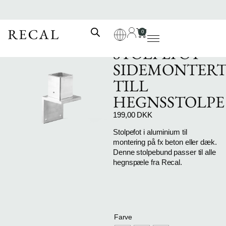
0
STOLPEFOT –
SIDEMONTER
TILL
HEGNSSTOLPE
199,00
DKK
Stolpefot i aluminium til
montering på fx beton eller dæk.
Denne stolpebund passer til alle
hegnspæle fra Recal.
Farve