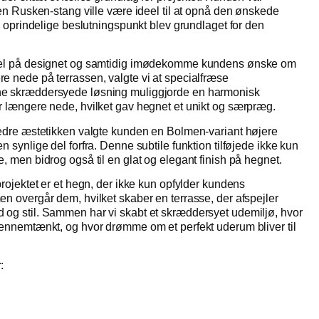
t en Rusken-stang ville være ideel til at opnå den ønskede
te oprindelige beslutningspunkt blev grundlaget for den
mpel på designet og samtidig imødekomme kundens ønske om
e nede på terrassen, valgte vi at specialfræse
ne skræddersyede løsning muliggjorde en harmonisk
r længere nede, hvilket gav hegnet et unikt og særpræg.
bedre æstetikken valgte kunden en Bolmen-variant højere
n synlige del forfra. Denne subtile funktion tilføjede ikke kun
, men bidrog også til en glat og elegant finish på hegnet.
projektet er et hegn, der ikke kun opfylder kundens
en overgår dem, hvilket skaber en terrasse, der afspejler
 og stil. Sammen har vi skabt et skræddersyet udemiljø, hvor
gennemtænkt, og hvor drømme om et perfekt uderum bliver til
r
: