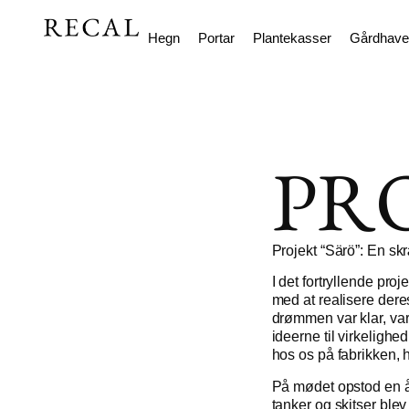
Hegn
Portar
Plantekasser
Gårdhave
PR
Projekt “Särö”: En sk
I det fortryllende pro
med at realisere dere
drømmen var klar, var
ideerne til virkelig
hos os på fabrikken, 
På mødet opstod en åb
tanker og skitser blev