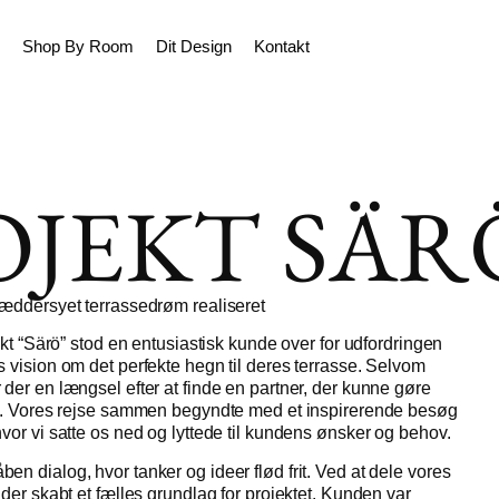
Shop By Room
Dit Design
Kontakt
OJEKT SÄR
ræddersyet terrassedrøm realiseret
jekt “Särö” stod en entusiastisk kunde over for udfordringen
s vision om det perfekte hegn til deres terrasse. Selvom
 der en længsel efter at finde en partner, der kunne gøre
hed. Vores rejse sammen begyndte med et inspirerende besøg
hvor vi satte os ned og lyttede til kundens ønsker og behov.
en dialog, hvor tanker og ideer flød frit. Ved at dele vores
 der skabt et fælles grundlag for projektet. Kunden var