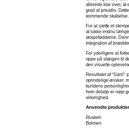
allerede klar over, a
grad af privatliv. Det
kommende skabelse.
For at sætte et ste
at lukke endnu længer
stolpefødderne. Den
integration af brædde
For yderligere at for
oppe på stangen til de
den visuelle oplevelse
Resultatet af “Särö” -
oprindelige ønsker, m
kundens personlighed
hver detalje er nøje 
virkelighed.
Anvendte produkte
Rusken
Bolmen