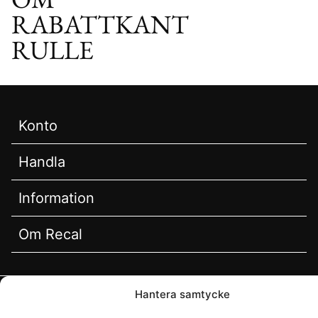
RABATTKANT
RULLE
Konto
Handla
Information
Om Recal
Hantera samtycke
© Recal (Åminne Trädgårdsprodukter AB)
2026. All Rights Reserved.