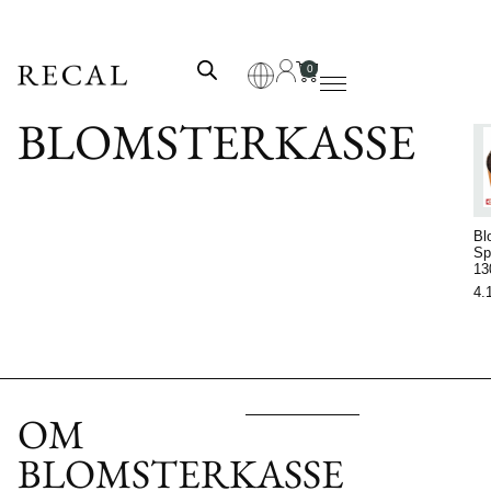
0
BLOMSTERKASSE
F
Bl
Sp
13
4.
OM
BLOMSTERKASSE