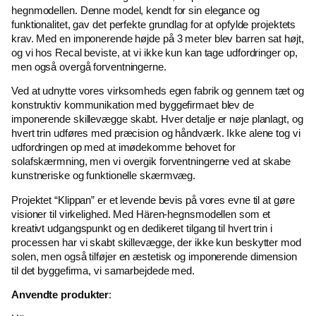
hegnmodellen. Denne model, kendt for sin elegance og
funktionalitet, gav det perfekte grundlag for at opfylde projektets
krav. Med en imponerende højde på 3 meter blev barren sat højt,
og vi hos Recal beviste, at vi ikke kun kan tage udfordringer op,
men også overgå forventningerne.
Ved at udnytte vores virksomheds egen fabrik og gennem tæt og
konstruktiv kommunikation med byggefirmaet blev de
imponerende skillevægge skabt. Hver detalje er nøje planlagt, og
hvert trin udføres med præcision og håndværk. Ikke alene tog vi
udfordringen op med at imødekomme behovet for
solafskærmning, men vi overgik forventningerne ved at skabe
kunstneriske og funktionelle skærmvæg.
Projektet “Klippan” er et levende bevis på vores evne til at gøre
visioner til virkelighed. Med Hären-hegnsmodellen som et
kreativt udgangspunkt og en dedikeret tilgang til hvert trin i
processen har vi skabt skillevægge, der ikke kun beskytter mod
solen, men også tilføjer en æstetisk og imponerende dimension
til det byggefirma, vi samarbejdede med.
Anvendte produkter
: